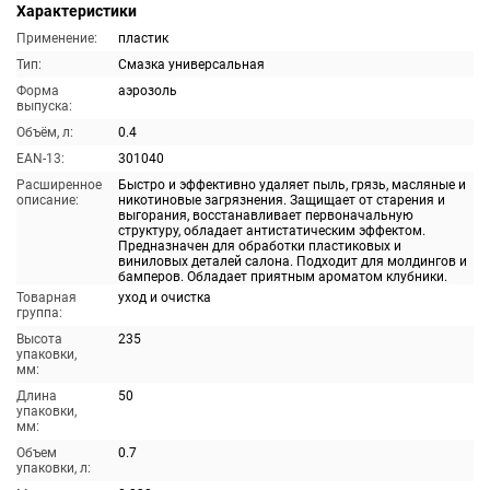
Характеристики
Применение:
пластик
Тип:
Смазка универсальная
Форма
аэрозоль
выпуска:
Объём, л:
0.4
EAN-13:
301040
Расширенное
Быстро и эффективно удаляет пыль, грязь, масляные и
описание:
никотиновые загрязнения. Защищает от старения и
выгорания, восстанавливает первоначальную
структуру, обладает антистатическим эффектом.
Предназначен для обработки пластиковых и
виниловых деталей салона. Подходит для молдингов и
бамперов. Обладает приятным ароматом клубники.
Товарная
уход и очистка
группа:
Высота
235
упаковки,
мм:
Длина
50
упаковки,
мм:
Объем
0.7
упаковки, л: