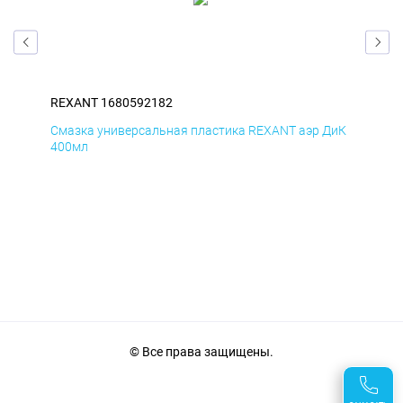
REXANT 1680592182
REX
БмД
Смазка универсальная пластика REXANT аэр ДиК
Сма
400мл
40
© Все права защищены.