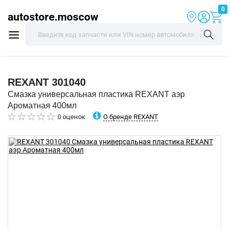
0
autostore.moscow
REXANT
301040
Смазка универсальная пластика REXANT аэр
Ароматная 400мл
О бренде REXANT
0 оценок